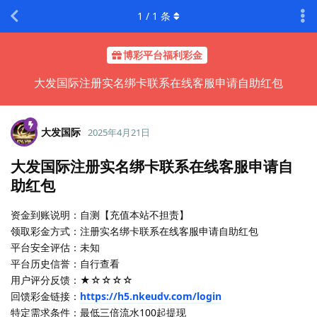
1
/
1
条
博彩平台福利彩金
大发国际注册实名绑卡联系在线客服申请自助红包
大发国际
2025年4月21日
大发国际注册实名绑卡联系在线客服申请自
助红包
资金到账说明：自测【充值本站不担责】
领取彩金方式：注册实名绑卡联系在线客服申请自助红包
平台安全评估：未知
平台历史信誉：自行查看
用户评分反馈：★☆☆☆☆
回馈彩金链接：
https://h5.nkeudv.com/login
特定需求条件：最低三倍流水100起提现