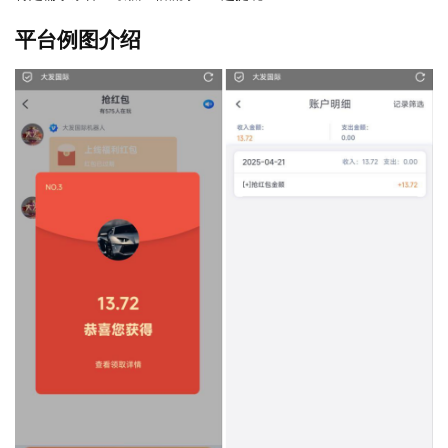
平台例图介绍