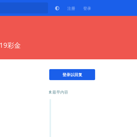
注册
登录
19彩金
登录以回复
最早内容