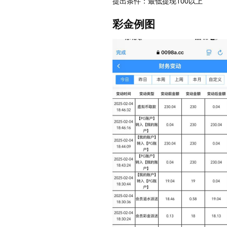
提出条件：最低提现100以上
彩金例图