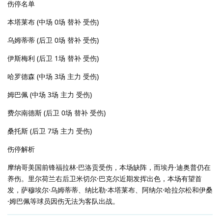
伤停名单
本塔莱布 (中场 0场 替补 受伤)
乌姆蒂蒂 (后卫 0场 替补 受伤)
伊斯梅利 (后卫 1场 替补 受伤)
哈罗德森 (中场 3场 主力 受伤)
姆巴佩 (中场 3场 主力 受伤)
费尔南德斯 (后卫 0场 替补 受伤)
桑托斯 (后卫 7场 主力 受伤)
伤停解析
摩纳哥美国前锋福拉林·巴洛贡受伤，本场缺阵，而埃丹·迪奥普仍在
养伤。里尔荷兰右后卫米切尔·巴克尔近期发挥出色，本场有望首
发，萨穆埃尔·乌姆蒂蒂、纳比勒·本塔莱布、阿纳尔·哈拉尔松和伊桑
·姆巴佩等球员因伤无法为客队出战。