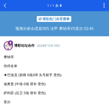
1
/
1
条
博彩热门体育赛事
预测分析👍竞彩005 法甲 摩纳哥VS里尔 02:45
博彩论坛合作
2024年10月18日
摩纳哥
伤停名单
★巴洛贡 (前锋 6场3球 头号射手 受伤)
迪奥普 (中场 0场 替补 受伤)
萨利苏 (后卫 5场 替补 受伤)
里尔