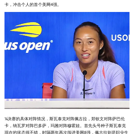
卡，冲击个人的首个美网4强。
¼决赛的具体对阵情况，斯瓦泰克对阵佩古拉，郑钦文对阵萨巴伦
卡，纳瓦罗对阵巴多萨，玛雅对阵穆霍娃。首先头号种子斯瓦泰克
现在的状态很不错，时隔两年再次闯进美网8强，佩古拉则是职业生