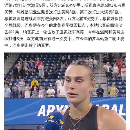
涯第7次打进大满贯8强，双方此前9次交手，斯瓦泰克以6胜3负占据
优势。玛雅是职业生涯首次打进美网8强，第二次打进大满贯8强，
穆霍娃则是连续两年打进美网8强，双方此前3次交手，穆霍娃保持
全胜战绩。巴多萨在今年的北美赛季找回状态，本站比赛前四轮仅
丢掉1局，纳瓦罗上一轮击败了卫冕冠军高芙，今年在温网和美网连
续打进8强，双方此前只有过一次交手，在今年的罗马站第二轮比赛
中，巴多萨击败了纳瓦罗。