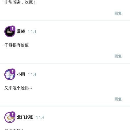
非常感谢，收藏！
回复
晨晓
1 1月
干货很有价值
回复
小雨
1 1月
又来混个脸熟～
回复
北门老张
1 1月