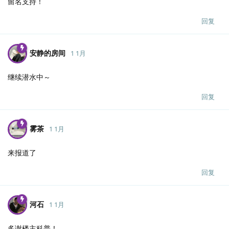
留名支持！
回复
安静的房间
1 1月
继续潜水中～
回复
雾茶
1 1月
来报道了
回复
河石
1 1月
多谢楼主科普！