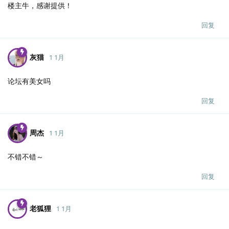
楼主牛，感谢提供！
回复
灰猫
1 1月
论坛有美女吗
回复
周杰
1 1月
不错不错～
回复
老狐狸
1 1月